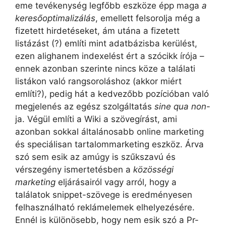
eme tevékenység legfőbb eszköze épp maga
a
keresőoptimalizálás
, emellett felsorolja még a
fizetett hirdetéseket, ám utána a fizetett
listázást (?) említi mint adatbázisba kerülést,
ezen alighanem indexelést ért a szócikk írója –
ennek azonban szerinte nincs köze a találati
listákon való rangsoroláshoz (akkor miért
említi?), pedig hát a kedvezőbb pozícióban való
megjelenés az egész szolgáltatás
sine qua non
-
ja. Végül említi a Wiki a szövegírást, ami
azonban sokkal általánosabb online marketing
és speciálisan tartalommarketing eszköz. Árva
szó sem esik az amúgy is szűkszavú és
vérszegény ismertetésben a
közösségi
marketing
eljárásairól vagy arról, hogy a
találatok snippet-szövege is eredményesen
felhasználható reklámelemek elhelyezésére.
Ennél is különösebb, hogy nem esik szó a Pr-