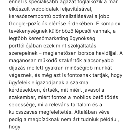
ennél is speciálisabb ágazat foglalkozik a már
elkészült weboldalak feljavításával,
keresőszempontú optimalizálásával a jobb
Google-pozíciók elérése érdekében. E komplex
tevékenységnek különböző lépcsői vannak, a
legtöbb keresőmarketing ügynökség
portfóliójában ezek mint szolgáltatás
szerepelnek – meglehetősen borsos havidíjjal. A
magánosan működő szakértők alacsonyabb
díjazás mellett gyakran minőségibb munkát
végeznek, és még azt is fontosnak tartják, hogy
ügyfeleik eligazodjanak a szakmai
kérdésekben, értsék, mit miért javasol a
szakember, miért fontos a mobilos betöltődés
sebessége, mi a releváns tartalom és a
kulcsszavas megfeleltetés. Általában véve
pedig a megbízóknak nem árt tudniuk például,
hogy