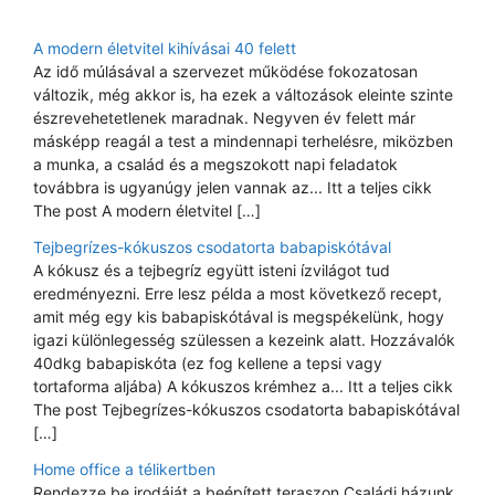
A modern életvitel kihívásai 40 felett
Az idő múlásával a szervezet működése fokozatosan
változik, még akkor is, ha ezek a változások eleinte szinte
észrevehetetlenek maradnak. Negyven év felett már
másképp reagál a test a mindennapi terhelésre, miközben
a munka, a család és a megszokott napi feladatok
továbbra is ugyanúgy jelen vannak az... Itt a teljes cikk
The post A modern életvitel […]
Tejbegrízes-kókuszos csodatorta babapiskótával
A kókusz és a tejbegríz együtt isteni ízvilágot tud
eredményezni. Erre lesz példa a most következő recept,
amit még egy kis babapiskótával is megspékelünk, hogy
igazi különlegesség szülessen a kezeink alatt. Hozzávalók
40dkg babapiskóta (ez fog kellene a tepsi vagy
tortaforma aljába) A kókuszos krémhez a... Itt a teljes cikk
The post Tejbegrízes-kókuszos csodatorta babapiskótával
[…]
Home office a télikertben
Rendezze be irodáját a beépített teraszon Családi házunk