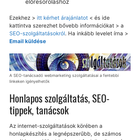
előresoroláshoz
Ezekhez >
itt kérhet árajánlatot
< és ide
kattintva szerezhet bővebb információkat > a
SEO-szolgáltatásokról
. Ha inkább levelet írna >
Email küldése
A SEO-tanácsadó webmarketing szolgáltatásai a fentebbi
linkeken igényelhetők
Honlapos szolgáltatás, SEO-
tippek, tanácsok
Az internet-szolgáltatások körében a
honlapkészítés a legnépszerűbb, de számos