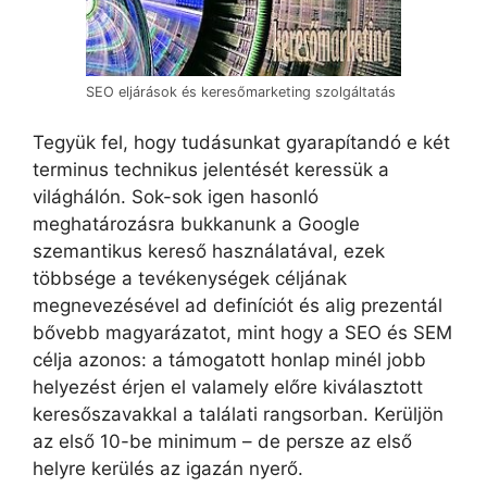
SEO eljárások és keresőmarketing szolgáltatás
Tegyük fel, hogy tudásunkat gyarapítandó e két
terminus technikus jelentését keressük a
világhálón. Sok-sok igen hasonló
meghatározásra bukkanunk a Google
szemantikus kereső használatával, ezek
többsége a tevékenységek céljának
megnevezésével ad definíciót és alig prezentál
bővebb magyarázatot, mint hogy a SEO és SEM
célja azonos: a támogatott honlap minél jobb
helyezést érjen el valamely előre kiválasztott
keresőszavakkal a találati rangsorban. Kerüljön
az első 10-be minimum – de persze az első
helyre kerülés az igazán nyerő.