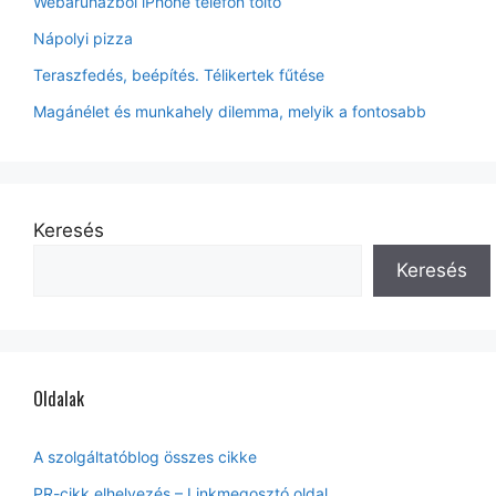
Webáruházból iPhone telefon töltő
Nápolyi pizza
Teraszfedés, beépítés. Télikertek fűtése
Magánélet és munkahely dilemma, melyik a fontosabb
Keresés
Keresés
Oldalak
A szolgáltatóblog összes cikke
PR-cikk elhelyezés – Linkmegosztó oldal