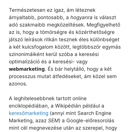
Természetesen ez igaz, ám léteznek
árnyaltabb, pontosabb, a
hogyanra
is választ
adó szakmaibb megközelítések. Megfigyelhető
az is, hogy a tömörségre és közérthetőségre
játszó leírások ritkán tesznek éles különbséget
a két kulcsfogalom között, legtöbbször egymás
szinonimáiként kerül szóba a keresési
optimalizáció és a keresési- vagy
webmarketing
. És bár helytálló, hogy a két
processzus mutat átfedéseket, ám közel sem
azonos.
A leghitelesebbnek tartott online
enciklopédiában, a Wikipédián például a
keresőmarketing
(annyi mint Search Engine
Marketing, azaz
SEM
) a Google-előresorolás
mint cél megnevezése után az szerepel, hogy