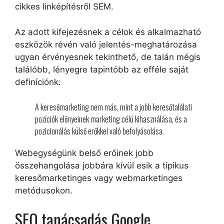
cikkes linképítésről SEM.
Az adott kifejezésnek a célok és alkalmazható
eszközök révén való jelentés-meghatározása
ugyan érvényesnek tekinthető, de talán mégis
találóbb, lényegre tapintóbb az efféle saját
definíciónk:
A keresőmarketing nem más, mint a jobb keresőtalálati
pozíciók előnyeinek marketing célú kihasználása, és a
pozicionálás külső erőkkel való befolyásolása.
Webegységünk belső erőinek jobb
összehangolása jobbára kívül esik a tipikus
keresőmarketinges vagy webmarketinges
metódusokon.
SEO tanácsadás Google