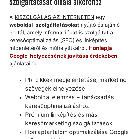
szolgáltatását oldala sikeréhez
A
KISZOLGÁLÁS AZ INTERNETEN
egy
weboldal-szolgáltatásokat
nyújtó és ajánló
portál, amely információkat is szolgáltat a
keresőoptimalizálás (SEO) és linképítés
mibenlétéről és műhelytitkairól.
Honlapja
Google-helyezésének javítása érdekében
ajánlataink:
PR-cikkek megjelentetése, marketing
szövegek elhelyezése
Weboldal elemzés + tanácsadás
keresőoptimalizáláshoz
Prémium linképítés és más
keresőmarketing szolgáltatások
Honlaptartalom optimalizálása Google