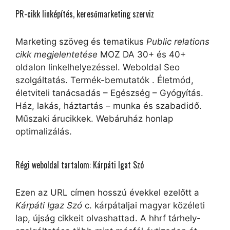
PR-cikk linképítés, keresőmarketing szerviz
Marketing szöveg és tematikus
Public relations
cikk megjelentetése
MOZ DA 30+ és 40+
oldalon linkelhelyezéssel. Weboldal Seo
szolgáltatás. Termék-bemutatók . Életmód,
életviteli tanácsadás – Egészség – Gyógyítás.
Ház, lakás, háztartás – munka és szabadidő.
Műszaki árucikkek. Webáruház honlap
optimalizálás.
Régi weboldal tartalom: Kárpáti Igat Szó
Ezen az URL címen hosszú évekkel ezelőtt a
Kárpáti Igaz Szó
c. kárpátaljai magyar közéleti
lap, újság cikkeit olvashattad. A hhrf tárhely-