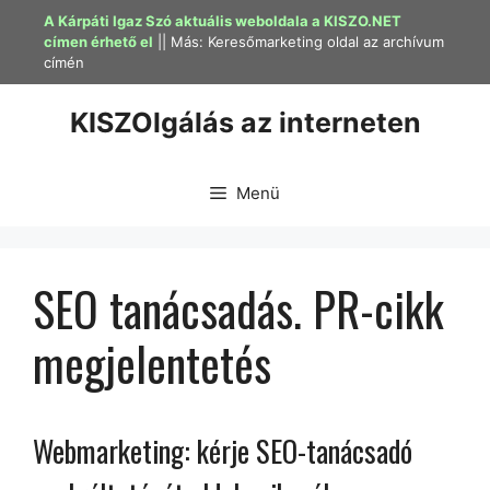
Kilépés
A Kárpáti Igaz Szó aktuális weboldala a KISZO.NET
a
címen érhető el
|| Más:
Keresőmarketing oldal az archívum
címén
tartalomba
KISZOlgálás az interneten
Menü
SEO tanácsadás. PR-cikk
megjelentetés
Webmarketing: kérje SEO-tanácsadó