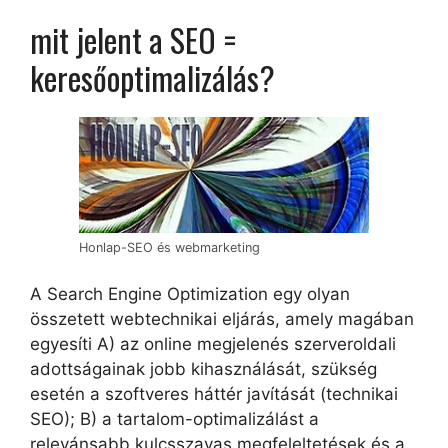
mit jelent a SEO =
keresőoptimalizálás?
Honlap-SEO és webmarketing
A Search Engine Optimization egy olyan
összetett webtechnikai eljárás, amely magában
egyesíti A) az online megjelenés szerveroldali
adottságainak jobb kihasználását, szükség
esetén a szoftveres háttér javítását (technikai
SEO); B) a tartalom-optimalizálást a
relevánsabb kulcsszavas megfeleltetések és a