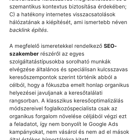
szemantikus kontextus biztosítása érdekében;
C) a hatékony internetes visszacsatolások
hálózatának a kiépítését, ami ismertebb néven
backlink építés
.
A megfelelő ismeretekkel rendelkező
SEO-
szakember
részéről az egyes
szolgáltatástípusokba sorolható munkák
elvégzése általános és speciálisan kulcsszavas
keresőszempontok szerint történik abból a
célból, hogy a fókuszba emelt honlap organikus
helyezései javuljanak a keresőtalálati
rangsorban. A klasszikus keresőoptimalizálás
módszereivel foglalkozóspecialista csak az
organikus forgalom növelése céljából végzi ezt
a feladatot, így nem bonyolít le Google Ads
kampányokat, nem vásárol és nem ad el mások
által értékes hírportálokra kitett