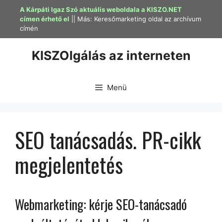
Kilépés
A Kárpáti Igaz Szó aktuális weboldala a KISZO.NET
a
címen érhető el
|| Más:
Keresőmarketing oldal az archívum
címén
tartalomba
KISZOlgálás az interneten
Menü
SEO tanácsadás. PR-cikk
megjelentetés
Webmarketing: kérje SEO-tanácsadó