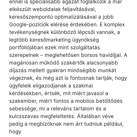
ennél is speciálisabb ágazat foglalkozik a már
elkészült weboldalak feljavításával,
keresőszempontú optimalizálásával a jobb
Google-pozíciók elérése érdekében. E komplex
tevékenységnek különböző lépcsői vannak, a
legtöbb keresőmarketing ügynökség
portfóliójában ezek mint szolgáltatás
szerepelnek – meglehetősen borsos havidíjjal. A
magánosan működő szakértők alacsonyabb
díjazás mellett gyakran minőségibb munkát
végeznek, és még azt is fontosnak tartják, hogy
ügyfeleik eligazodjanak a szakmai
kérdésekben, értsék, mit miért javasol a
szakember, miért fontos a mobilos betöltődés
sebessége, mi a releváns tartalom és a
kulcsszavas megfeleltetés. Általában véve
pedig a megbízóknak nem árt tudniuk például,
hogy