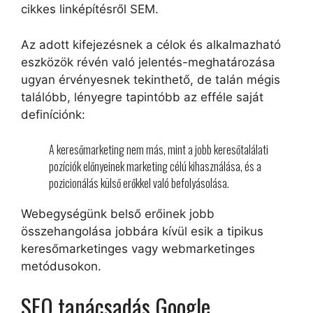
cikkes linképítésről SEM.
Az adott kifejezésnek a célok és alkalmazható
eszközök révén való jelentés-meghatározása
ugyan érvényesnek tekinthető, de talán mégis
találóbb, lényegre tapintóbb az efféle saját
definíciónk:
A keresőmarketing nem más, mint a jobb keresőtalálati
pozíciók előnyeinek marketing célú kihasználása, és a
pozicionálás külső erőkkel való befolyásolása.
Webegységünk belső erőinek jobb
összehangolása jobbára kívül esik a tipikus
keresőmarketinges vagy webmarketinges
metódusokon.
SEO tanácsadás Google