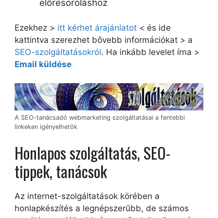
előresoroláshoz
Ezekhez >
itt kérhet árajánlatot
< és ide
kattintva szerezhet bővebb információkat > a
SEO-szolgáltatásokról
. Ha inkább levelet írna >
Email küldése
A SEO-tanácsadó webmarketing szolgáltatásai a fentebbi
linkeken igényelhetők
Honlapos szolgáltatás, SEO-
tippek, tanácsok
Az internet-szolgáltatások körében a
honlapkészítés a legnépszerűbb, de számos