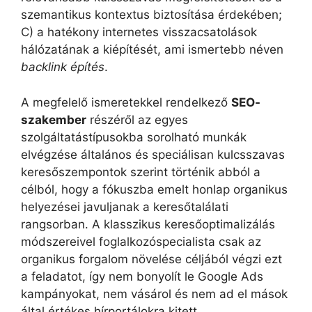
szemantikus kontextus biztosítása érdekében;
C) a hatékony internetes visszacsatolások
hálózatának a kiépítését, ami ismertebb néven
backlink építés
.
A megfelelő ismeretekkel rendelkező
SEO-
szakember
részéről az egyes
szolgáltatástípusokba sorolható munkák
elvégzése általános és speciálisan kulcsszavas
keresőszempontok szerint történik abból a
célból, hogy a fókuszba emelt honlap organikus
helyezései javuljanak a keresőtalálati
rangsorban. A klasszikus keresőoptimalizálás
módszereivel foglalkozóspecialista csak az
organikus forgalom növelése céljából végzi ezt
a feladatot, így nem bonyolít le Google Ads
kampányokat, nem vásárol és nem ad el mások
által értékes hírportálokra kitett