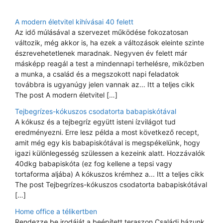
A modern életvitel kihívásai 40 felett
Az idő múlásával a szervezet működése fokozatosan
változik, még akkor is, ha ezek a változások eleinte szinte
észrevehetetlenek maradnak. Negyven év felett már
másképp reagál a test a mindennapi terhelésre, miközben
a munka, a család és a megszokott napi feladatok
továbbra is ugyanúgy jelen vannak az... Itt a teljes cikk
The post A modern életvitel […]
Tejbegrízes-kókuszos csodatorta babapiskótával
A kókusz és a tejbegríz együtt isteni ízvilágot tud
eredményezni. Erre lesz példa a most következő recept,
amit még egy kis babapiskótával is megspékelünk, hogy
igazi különlegesség szülessen a kezeink alatt. Hozzávalók
40dkg babapiskóta (ez fog kellene a tepsi vagy
tortaforma aljába) A kókuszos krémhez a... Itt a teljes cikk
The post Tejbegrízes-kókuszos csodatorta babapiskótával
[…]
Home office a télikertben
Rendezze be irodáját a beépített teraszon Családi házunk