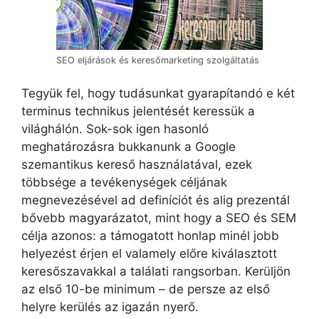
SEO eljárások és keresőmarketing szolgáltatás
Tegyük fel, hogy tudásunkat gyarapítandó e két
terminus technikus jelentését keressük a
világhálón. Sok-sok igen hasonló
meghatározásra bukkanunk a Google
szemantikus kereső használatával, ezek
többsége a tevékenységek céljának
megnevezésével ad definíciót és alig prezentál
bővebb magyarázatot, mint hogy a SEO és SEM
célja azonos: a támogatott honlap minél jobb
helyezést érjen el valamely előre kiválasztott
keresőszavakkal a találati rangsorban. Kerüljön
az első 10-be minimum – de persze az első
helyre kerülés az igazán nyerő.