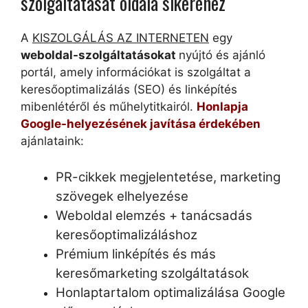
szolgáltatását oldala sikeréhez
A
KISZOLGÁLÁS AZ INTERNETEN
egy
weboldal-szolgáltatásokat
nyújtó és ajánló
portál, amely információkat is szolgáltat a
keresőoptimalizálás (SEO) és linképítés
mibenlétéről és műhelytitkairól.
Honlapja
Google-helyezésének javítása érdekében
ajánlataink:
PR-cikkek megjelentetése, marketing
szövegek elhelyezése
Weboldal elemzés + tanácsadás
keresőoptimalizáláshoz
Prémium linképítés és más
keresőmarketing szolgáltatások
Honlaptartalom optimalizálása Google