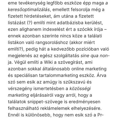
eme tevékenység legfőbb eszköze épp maga
a
keresőoptimalizálás
, emellett felsorolja még a
fizetett hirdetéseket, ám utána a fizetett
listázást (?) említi mint adatbázisba kerülést,
ezen alighanem indexelést ért a szócikk írója –
ennek azonban szerinte nincs köze a találati
listákon való rangsoroláshoz (akkor miért
említi?), pedig hát a kedvezőbb pozícióban való
megjelenés az egész szolgáltatás
sine qua non
-
ja. Végül említi a Wiki a szövegírást, ami
azonban sokkal általánosabb online marketing
és speciálisan tartalommarketing eszköz. Árva
szó sem esik az amúgy is szűkszavú és
vérszegény ismertetésben a
közösségi
marketing
eljárásairól vagy arról, hogy a
találatok snippet-szövege is eredményesen
felhasználható reklámelemek elhelyezésére.
Ennél is különösebb, hogy nem esik szó a Pr-