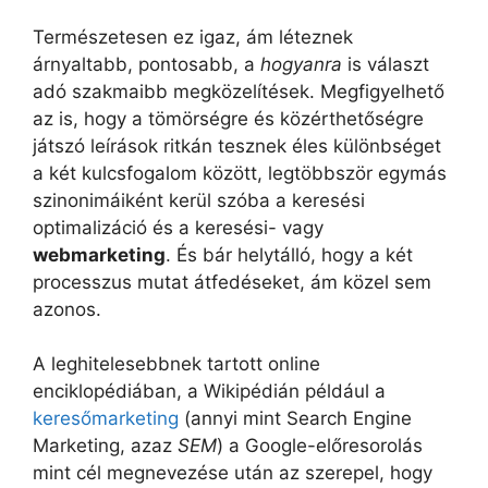
Természetesen ez igaz, ám léteznek
árnyaltabb, pontosabb, a
hogyanra
is választ
adó szakmaibb megközelítések. Megfigyelhető
az is, hogy a tömörségre és közérthetőségre
játszó leírások ritkán tesznek éles különbséget
a két kulcsfogalom között, legtöbbször egymás
szinonimáiként kerül szóba a keresési
optimalizáció és a keresési- vagy
webmarketing
. És bár helytálló, hogy a két
processzus mutat átfedéseket, ám közel sem
azonos.
A leghitelesebbnek tartott online
enciklopédiában, a Wikipédián például a
keresőmarketing
(annyi mint Search Engine
Marketing, azaz
SEM
) a Google-előresorolás
mint cél megnevezése után az szerepel, hogy