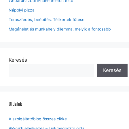
Webáruházból iPhone telefon töltő
Nápolyi pizza
Teraszfedés, beépítés. Télikertek fűtése
Magánélet és munkahely dilemma, melyik a fontosabb
Keresés
Keresés
Oldalak
A szolgáltatóblog összes cikke
PR-cikk elhelyezés – Linkmegosztó oldal