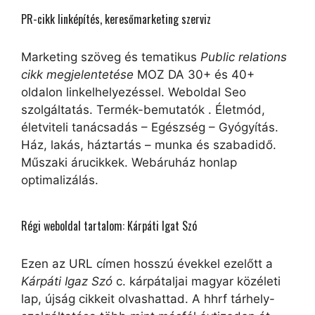
PR-cikk linképítés, keresőmarketing szerviz
Marketing szöveg és tematikus
Public relations
cikk megjelentetése
MOZ DA 30+ és 40+
oldalon linkelhelyezéssel. Weboldal Seo
szolgáltatás. Termék-bemutatók . Életmód,
életviteli tanácsadás – Egészség – Gyógyítás.
Ház, lakás, háztartás – munka és szabadidő.
Műszaki árucikkek. Webáruház honlap
optimalizálás.
Régi weboldal tartalom: Kárpáti Igat Szó
Ezen az URL címen hosszú évekkel ezelőtt a
Kárpáti Igaz Szó
c. kárpátaljai magyar közéleti
lap, újság cikkeit olvashattad. A hhrf tárhely-