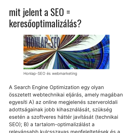
mit jelent a SEO =
keresőoptimalizálás?
Honlap-SEO és webmarketing
A Search Engine Optimization egy olyan
összetett webtechnikai eljárás, amely magában
egyesíti A) az online megjelenés szerveroldali
adottságainak jobb kihasználását, szükség
esetén a szoftveres háttér javítását (technikai
SEO); B) a tartalom-optimalizálást a
relevánsabb kulcsszavas megfeleltetések és a