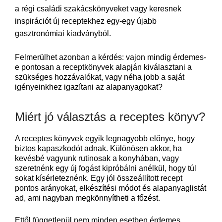
a régi családi szakácskönyveket vagy keresnek
inspirációt új receptekhez egy-egy újabb
gasztronómiai kiadványból.
Felmerülhet azonban a kérdés: vajon mindig érdemes-
e pontosan a receptkönyvek alapján kiválasztani a
szükséges hozzávalókat, vagy néha jobb a saját
igényeinkhez igazítani az alapanyagokat?
Miért jó választás a receptes könyv?
A receptes könyvek egyik legnagyobb előnye, hogy
biztos kapaszkodót adnak. Különösen akkor, ha
kevésbé vagyunk rutinosak a konyhában, vagy
szeretnénk egy új fogást kipróbálni anélkül, hogy túl
sokat kísérleteznénk. Egy jól összeállított recept
pontos arányokat, elkészítési módot és alapanyaglistát
ad, ami nagyban megkönnyítheti a főzést.
Ettől függetlenül nem minden esetben érdemes