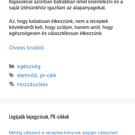
fogásoknál azonban bátrabban lehet kísérletezni és a
saját ízlésünkhöz igazítani az alapanyagokat.
Az, hogy tudatosan étkezzünk, nem a receptek
követéséről kell, hogy szóljon, hanem arról, hogy
egészségesen és választékosan étkezzünk.
Olvass tovább
Kategória
egészség
Címkék
életmód
,
pr-cikk
Hozzászólás
Legújabb bejegyzések, PR-cikkek
Mindig célszerű-e receptes könyvek alapján választani