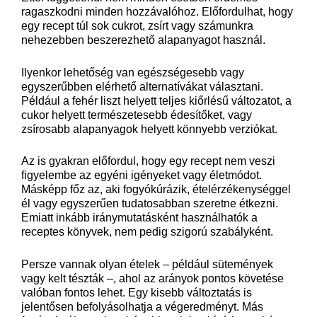
ragaszkodni minden hozzávalóhoz. Előfordulhat, hogy
egy recept túl sok cukrot, zsírt vagy számunkra
nehezebben beszerezhető alapanyagot használ.
Ilyenkor lehetőség van egészségesebb vagy
egyszerűbben elérhető alternatívákat választani.
Például a fehér liszt helyett teljes kiőrlésű változatot, a
cukor helyett természetesebb édesítőket, vagy
zsírosabb alapanyagok helyett könnyebb verziókat.
Az is gyakran előfordul, hogy egy recept nem veszi
figyelembe az egyéni igényeket vagy életmódot.
Másképp főz az, aki fogyókúrázik, ételérzékenységgel
él vagy egyszerűen tudatosabban szeretne étkezni.
Emiatt inkább iránymutatásként használhatók a
receptes könyvek, nem pedig szigorú szabályként.
Persze vannak olyan ételek – például sütemények
vagy kelt tészták –, ahol az arányok pontos követése
valóban fontos lehet. Egy kisebb változtatás is
jelentősen befolyásolhatja a végeredményt. Más