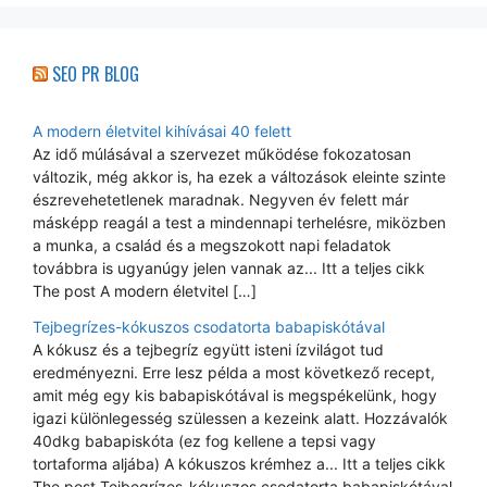
SEO PR BLOG
A modern életvitel kihívásai 40 felett
Az idő múlásával a szervezet működése fokozatosan
változik, még akkor is, ha ezek a változások eleinte szinte
észrevehetetlenek maradnak. Negyven év felett már
másképp reagál a test a mindennapi terhelésre, miközben
a munka, a család és a megszokott napi feladatok
továbbra is ugyanúgy jelen vannak az... Itt a teljes cikk
The post A modern életvitel […]
Tejbegrízes-kókuszos csodatorta babapiskótával
A kókusz és a tejbegríz együtt isteni ízvilágot tud
eredményezni. Erre lesz példa a most következő recept,
amit még egy kis babapiskótával is megspékelünk, hogy
igazi különlegesség szülessen a kezeink alatt. Hozzávalók
40dkg babapiskóta (ez fog kellene a tepsi vagy
tortaforma aljába) A kókuszos krémhez a... Itt a teljes cikk
The post Tejbegrízes-kókuszos csodatorta babapiskótával