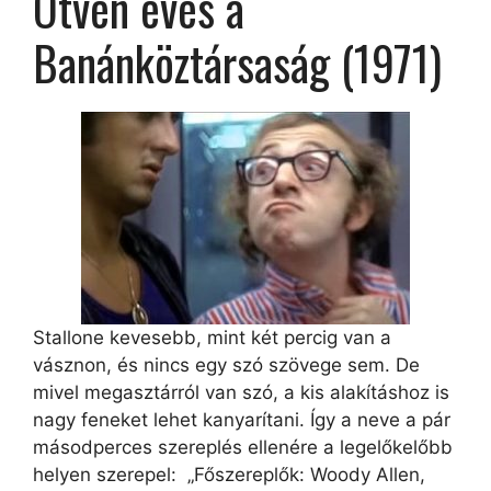
Ötven éves a
Banánköztársaság (1971)
Stallone kevesebb, mint két percig van a
vásznon, és nincs egy szó szövege sem. De
mivel megasztárról van szó, a kis alakításhoz is
nagy feneket lehet kanyarítani. Így a neve a pár
másodperces szereplés ellenére a legelőkelőbb
helyen szerepel: „Főszereplők: Woody Allen,