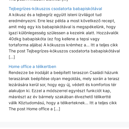
Tejbegrízes-kókuszos csodatorta babapiskótával
A kókusz és a tejbegríz együtt isteni ízvilágot tud
eredményezni. Erre lesz példa a most következő recept,
amit még egy kis babapiskótával is megspékelünk, hogy
igazi különlegesség szülessen a kezeink alatt. Hozzávalók
40dkg babapiskóta (ez fog kellene a tepsi vagy
tortaforma aljába) A kókuszos krémhez a... Itt a teljes cikk
The post Tejbegrízes-kókuszos csodatorta babapiskótával
[…]
Home office a télikertben
Rendezze be irodáját a beépített teraszon Családi házunk
teraszának beépítése olyan megoldás, mely során a terasz
lezárására kerül sor, hogy egy új, védett és komfortos tér
alakuljon ki. Ezzel a módszerrel egyrészt funkciót kap,
másrészt az év bármely szakában élvezhető télikertté
válik Köztudomású, hogy a télikerteknek... Itt a teljes cikk
The post Home office a […]