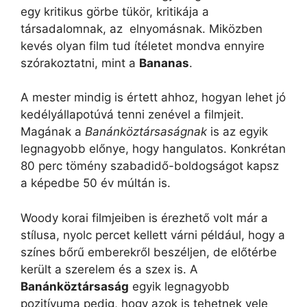
egy kritikus görbe tükör, kritikája a
társadalomnak, az elnyomásnak. Miközben
kevés olyan film tud ítéletet mondva ennyire
szórakoztatni, mint a
Bananas
.
A mester mindig is értett ahhoz, hogyan lehet jó
kedélyállapotúvá tenni zenével a filmjeit.
Magának a
Banánköztársaságnak
is az egyik
legnagyobb előnye, hogy hangulatos. Konkrétan
80 perc tömény szabadidő-boldogságot kapsz
a képedbe 50 év múltán is.
Woody korai filmjeiben is érezhető volt már a
stílusa, nyolc percet kellett várni például, hogy a
színes bőrű emberekről beszéljen, de előtérbe
került a szerelem és a szex is. A
Banánköztársaság
egyik legnagyobb
pozitívuma pedig, hogy azok is tehetnek vele