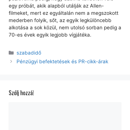
egy próbát, akik alapból utálják az Allen-
filmeket, mert ez egyáltalán nem a megszokott
mederben folyik, sőt, az egyik legkülöncebb
alkotása a sok közül, nem utolsó sorban pedig a
70-es évek egyik legjobb vígjátéka.
Kategória
szabadidő
Bejegyzés
Pénzügyi befektetések és PR-cikk-árak
navigáció
Szólj hozzá!
Hozzászólás