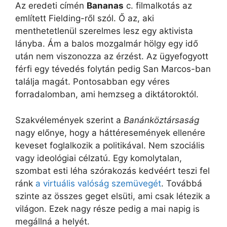
Az eredeti címén
Bananas
c. filmalkotás az
említett Fielding-ről szól. Ő az, aki
menthetetlenül szerelmes lesz egy aktivista
lányba. Ám a balos mozgalmár hölgy egy idő
után nem viszonozza az érzést. Az ügyefogyott
férfi egy tévedés folytán pedig San Marcos-ban
találja magát. Pontosabban egy véres
forradalomban, ami hemzseg a diktátoroktól.
Szakvélemények szerint a
Banánköztársaság
nagy előnye, hogy a háttéresemények ellenére
keveset foglalkozik a politikával. Nem szociális
vagy ideológiai célzatú. Egy komolytalan,
szombat esti léha szórakozás kedvéért teszi fel
ránk
a virtuális valóság szemüvegét
. Továbbá
szinte az összes geget elsüti, ami csak létezik a
világon. Ezek nagy része pedig a mai napig is
megállná a helyét.