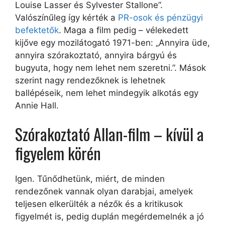
Louise Lasser és Sylvester Stallone”.
Valószínűleg így kérték a
PR-osok és pénzügyi
befektetők
. Maga a film pedig – vélekedett
kijőve egy mozilátogató 1971-ben: „Annyira üde,
annyira szórakoztató, annyira bárgyú és
bugyuta, hogy nem lehet nem szeretni.”. Mások
szerint nagy rendezőknek is lehetnek
ballépéseik, nem lehet mindegyik alkotás egy
Annie Hall.
Szórakoztató Allan-film – kívül a
figyelem körén
Igen. Tűnődhetünk, miért, de minden
rendezőnek vannak olyan darabjai, amelyek
teljesen elkerülték a nézők és a kritikusok
figyelmét is, pedig duplán megérdemelnék a jó