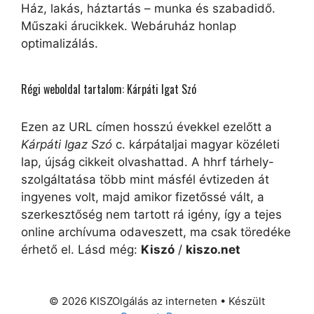
Ház, lakás, háztartás – munka és szabadidő.
Műszaki árucikkek. Webáruház honlap
optimalizálás.
Régi weboldal tartalom: Kárpáti Igat Szó
Ezen az URL címen hosszú évekkel ezelőtt a
Kárpáti Igaz Szó
c. kárpátaljai magyar közéleti
lap, újság cikkeit olvashattad. A hhrf tárhely-
szolgáltatása több mint másfél évtizeden át
ingyenes volt, majd amikor fizetőssé vált, a
szerkesztőség nem tartott rá igény, így a tejes
online archívuma odaveszett, ma csak töredéke
érhető el. Lásd még:
Kiszó
/
kiszo.net
© 2026 KISZOlgálás az interneten
• Készült