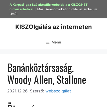
Kilépés
A Kárpáti Igaz Szó aktuális weboldala a KISZO.NET
a
címen érhető el
|| Más:
Keresőmarketing oldal az archívum
címén
tartalomba
KISZOlgálás az interneten
Menü
Banánköztársaság.
Woody Allen, Stallone
2021.12.26.
Szerző:
webszolgálat