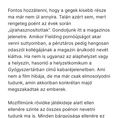
Fontos hozzátenni, hogy a gegek kisebb része
ma már nem ül annyira. Talán azért sem, mert
rengeteg poént az évek során
„újrahasznosítottak”. Gondoljunk itt a magazinos
jelenetre. Amikor Fielding pornóújságot akar
venni suttyomban, a pénztáros pedig hangosan
odaszól kollégájának a magazin árulkodó nevét
kiáltva. Ha nem is ugyanaz az alaphelyzet vagy
a helyszín, hasonló a helyzetkomikum a
Gyógyszertárban
című kabaréjelenetben. Ami
nem a film hibája, de ma már csak elmosolyodni
tudunk, amin akkoriban konkrétan majd
megszakadtak az emberek.
Mozifilmünk rövidke játékideje alatt ellen
ellenére szinte az összes poénon nevetni
tudunk ma is. Minden bárgyúsága ellenére ez