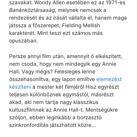
szavakat. Woody Allen esetében ez az 1971-es
Banánköztársaság
, melynek nemcsak a
rendezését és az írását vállalta el, hanem maga
játssza a főszerepet, Fielding Mellish
karakterét. Mint teszi ezt számos más
opuszában.
Persze annyi film után, amennyit ő elkészített,
nem csoda, hogy nem mindegyik egy Annie
Hall. Vagy mégis? Felesleges lenne
összehasonlítva, egy lapon említve
elemezést
készíteni
a mester két filmjéről Hisz egyrészt
teljesen különböznek egymástól, másrészt
akad, aki nem tartja nagy klasszikus
kultuszfilmnek az Annie Hall-t. Mentségükre
szóljon, ebben leginkább a borzasztó
szinkronfordítás játszhatott közre…