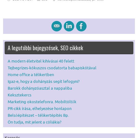
A legutóbbi bejegyzések, SEO cikkek
A modern életvitel kihívásai 40 felett
Tejbegrízes-kókuszos csodatorta babapiskótával
Home office a télikertben
Igaz-e, hogy a dohányzás segít lefogyni?
Barokk dohányzóasztal a nappaliba
Keksztekercs
Marketing okostelefonra. Mobiltöltők
PR-cikk írása, elhelyezése honlapon
Belsőépítészet – télikertépítés Bp.
Ön tudja, mit jelent a cöliákia?