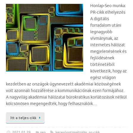
Honlap-Seo munka:
PR-cikk elhelyezés
A digitális
forradalom utáni
legnagyobb
vívmánynak, az
internetes hálózat
megjelenésének és
fejlődésének
történetéből
következik, hogy az
egész világon
kezdetben az országok úgynevezett akadémiai közösségének
volt azonnali hozzáférése a kommunikációnak ezen formájához.
A nagyvilág akadémiai hálózatai bürokratikus korlátozások nélkül
kölcsönösen megengedték, hogy felhasználóik…
Itt a teljes cikk
2021.01.29.
seo
keresőoptimalizálás
,
pr-cikk