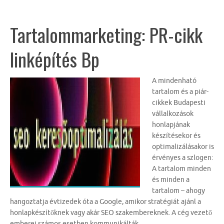
Tartalommarketing: PR-cikk
linképítés Bp
A mindenható
tartalom és a piár-
cikkek Budapesti
vállalkozások
honlapjának
készítésekor és
optimalizálásakor is
érvényes a szlogen:
A tartalom minden
és minden a
tartalom – ahogy
hangoztatja évtizedek óta a Google, amikor stratégiát ajánl a
honlapkészítőknek vagy akár SEO szakembereknek. A cég vezető
emberei számos esetben kommunikálták,…