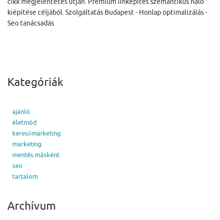
cikk megjelentetés útján. Prémium linképítés szemantikus háló
kiépítése céljából. Szolgáltatás Budapest - Honlap optimalizálás -
Seo tanácsadás
Kategóriák
ajánló
életmód
keresőmarketing
marketing
mentés másként
seo
tartalom
Archívum