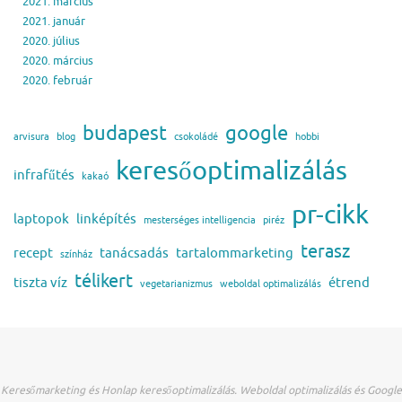
2021. március
2021. január
2020. július
2020. március
2020. február
budapest
google
arvisura
blog
csokoládé
hobbi
keresőoptimalizálás
infrafűtés
kakaó
pr-cikk
laptopok
linképítés
mesterséges intelligencia
piréz
terasz
recept
tanácsadás
tartalommarketing
színház
télikert
tiszta víz
étrend
vegetarianizmus
weboldal optimalizálás
Keresőmarketing és Honlap keresőoptimalizálás. Weboldal optimalizálás és Google