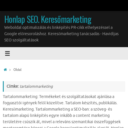
Tovább
a
Honlap SEO. Keresőmarketing
tartalomra
Weboldal optimalizálás és linképítés PR-cikk elhelyezéssel a
Google előresoroláshoz. Keresőmarketing tanácsadás - Havidíjas
SEO szolgáltatások
Home
Oldal
Címke:
tartalommarketing
Tartalommarketing: Termékeket és szolgáltatásokat ajánlása a
fogyasztói igények felől közelítve. Tartalom készítés, publikálás.
Keresőmarketing. Tartalommarketing a SEO-ban: a szöveg- és
tartalom alapú linképítés egyre inkább a content marketing
területére csúszik át, mivel a releváns szemantikai összefüggések