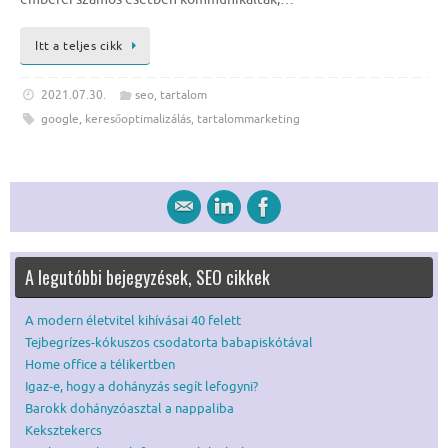
Itt a teljes cikk
2021.07.30.
seo
,
tartalom
google
,
keresőoptimalizálás
,
tartalommarketing
A legutóbbi bejegyzések, SEO cikkek
A modern életvitel kihívásai 40 felett
Tejbegrízes-kókuszos csodatorta babapiskótával
Home office a télikertben
Igaz-e, hogy a dohányzás segít lefogyni?
Barokk dohányzóasztal a nappaliba
Keksztekercs