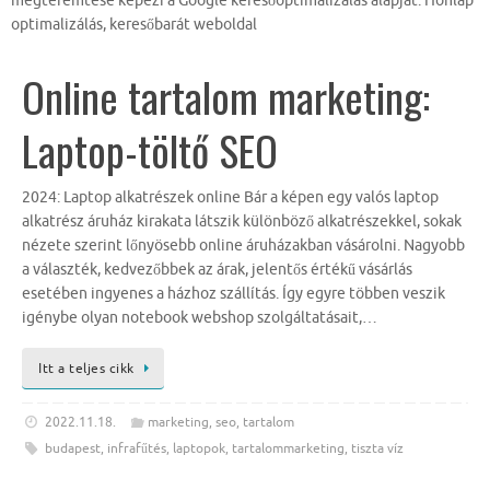
megteremtése képezi a Google keresőoptimalizálás alapját. Honlap
optimalizálás, keresőbarát weboldal
Online tartalom marketing:
Laptop-töltő SEO
2024: Laptop alkatrészek online Bár a képen egy valós laptop
alkatrész áruház kirakata látszik különböző alkatrészekkel, sokak
nézete szerint lőnyösebb online áruházakban vásárolni. Nagyobb
a választék, kedvezőbbek az árak, jelentős értékű vásárlás
esetében ingyenes a házhoz szállítás. Így egyre többen veszik
igénybe olyan notebook webshop szolgáltatásait,…
Itt a teljes cikk
2022.11.18.
marketing
,
seo
,
tartalom
budapest
,
infrafűtés
,
laptopok
,
tartalommarketing
,
tiszta víz