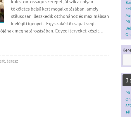
kulcsfontosságú szerepet játszik az olyan
Bar
tökéletes belső kert megalkotásában, amely
Ke
Mar
stílusosan illeszkedik otthonához és maximálisan
PR-
kielégíti igényeit. Egy szakértő csapat segít
Bel
kciójának meghatározásában. Egyedi terveket készít…
Ön 
Ker
ert
,
terasz
Ol
PR-
Onl
SE
Tél