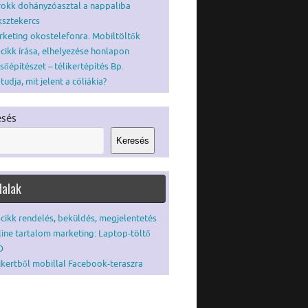
okk dohányzóasztal a nappaliba
ksztekercs
keting okostelefonra. Mobiltöltők
cikk írása, elhelyezése honlapon
sőépítészet – télikertépítés Bp.
tudja, mit jelent a cöliákia?
esés
Keresés
dalak
cikk rendelés, beküldés, megjelentetés
ine tartalom marketing: Laptop-töltő
O
ikertből mobillal Facebook-teraszra