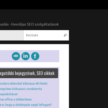
sadás - Havidíjas SEO szolgáltatások
Search for:
Keresés
legutóbbi bejegyzések, SEO cikkek
odern életvitel kihívásai 40 felett
begrízes-kókuszos csodatorta
bapiskótával
e office a télikertben
z-e, hogy a dohányzás segít lefogyni?