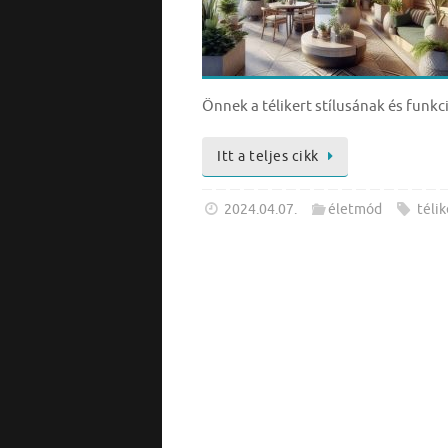
Önnek a télikert stílusának és fun
Itt a teljes cikk
2024.04.07.
életmód
télik