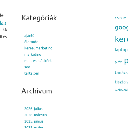
le
Kategóriák
arvisura
lap
goo
cikk
ajánló
ker
ítés
életmód
keresőmarketing
lapto
marketing
p
mentés másként
piréz
seo
tanács
tartalom
tiszta 
Archívum
weboldal 
2026. július
2026. március
2025. június
2025. május