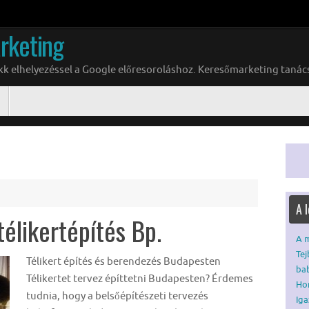
rketing
ikk elhelyezéssel a Google előresoroláshoz. Keresőmarketing tanác
A 
télikertépítés Bp.
A m
Tej
Télikert építés és berendezés Budapesten
ba
Télikertet tervez építtetni Budapesten? Érdemes
Hom
tudnia, hogy a belsőépítészeti tervezés
Iga