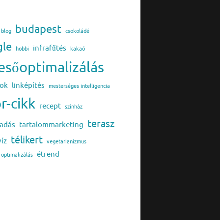
budapest
blog
csokoládé
gle
infrafűtés
hobbi
kakaó
esőoptimalizálás
pok
linképítés
mesterséges intelligencia
r-cikk
recept
színház
terasz
adás
tartalommarketing
télikert
víz
vegetarianizmus
étrend
optimalizálás