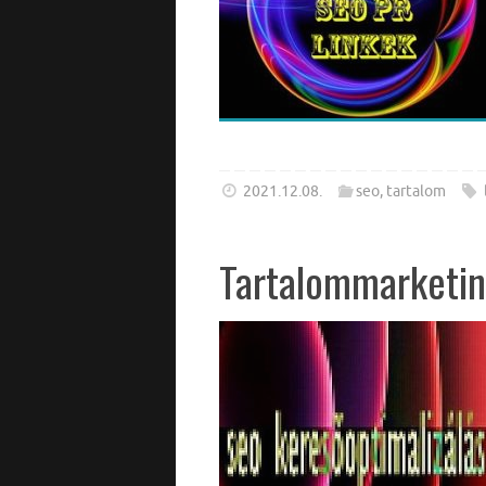
2021.12.08.
seo
,
tartalom
Tartalommarketing