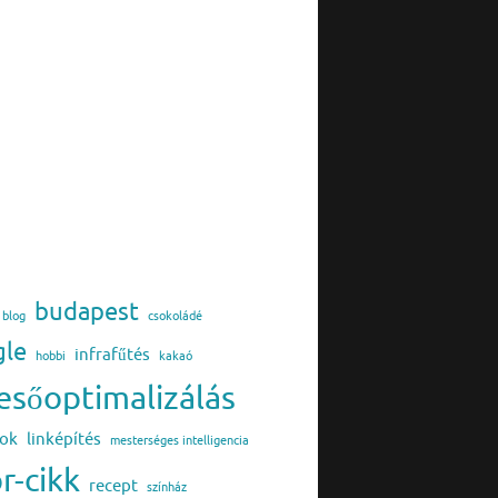
budapest
blog
csokoládé
gle
infrafűtés
hobbi
kakaó
esőoptimalizálás
pok
linképítés
mesterséges intelligencia
r-cikk
recept
színház