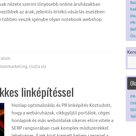
Bar
okak nézete szerint lőnyösebb online áruházakban
Ke
vezőbbek az árak, jelentős értékű vásárlás esetében
Mar
yre többen veszik igénybe olyan notebook webshop
PR-
Bel
Ön 
Ker
talom
alommarketing
,
tiszta víz
Ol
kes linképítéssel
PR-
Onl
Honlap optimalizálás és PR linképítés Köztudott,
SE
hogy a webáruházak, cikkgyűjtő portálok, céges
Tél
honlapok és más weboldalak sikeres előre vitele a
SERP rangsorában csak komplex módszerekkel
lehetséges. Ezek közt kiemelt helyen szerepel a