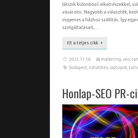
látszik különböző alkatrészekkel, s
vásárolni. Nagyobb a választék, ked
ingyenes a házhoz szállítás. Így eg
szolgáltatásait,…
Itt a teljes cikk
2022.11.18.
marketing
,
seo
,
tar
budapest
,
infrafűtés
,
laptopok
,
tart
Honlap-SEO PR-cik