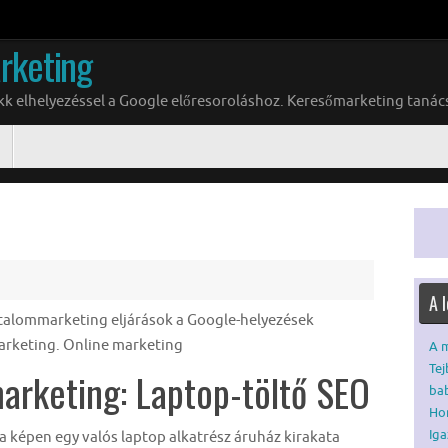
rketing
ikk elhelyezéssel a Google előresoroláshoz. Keresőmarketing tanác
A 
rtalommarketing eljárások a Google-helyezések
marketing. Online marketing
A m
Tej
arketing: Laptop-töltő SEO
ba
Hom
Iga
a képen egy valós laptop alkatrész áruház kirakata