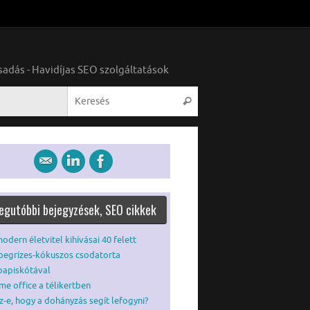
sadás - Havidíjas SEO szolgáltatások
Search for:
Keresés
legutóbbi bejegyzések, SEO cikkek
odern életvitel kihívásai 40 felett
begrízes-kókuszos csodatorta
bapiskótával
e office a télikertben
z-e, hogy a dohányzás segít lefogyni?