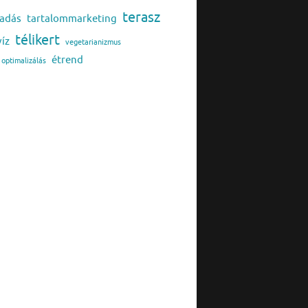
terasz
adás
tartalommarketing
télikert
víz
vegetarianizmus
étrend
optimalizálás