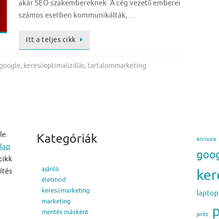
akár SEO szakembereknek. A cég vezető emberei
számos esetben kommunikálták,…
Itt a teljes cikk
google
,
keresőoptimalizálás
,
tartalommarketing
le
Kategóriák
arvisura
lap
goo
cikk
ajánló
ker
ítés
életmód
keresőmarketing
lapto
marketing
p
mentés másként
piréz