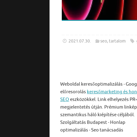
2021.07.30.
seo
,
tartalom
Weboldal keresőoptimalizálás - Goog
előresorolás
keresőmarketing és hon
SEO
eszközökkel. Link elhelyezés PR-
megjelentetés útján. Prémium linkép
szemantikus háló kiépítése céljából.
Szolgáltatás Budapest - Honlap
optimalizálás - Seo tanácsadás