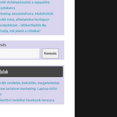
okk dohányzóasztal a nappaliba
ksztekercs
keting okostelefonra. Mobiltöltők
cikk írása, elhelyezése honlapon
sőépítészet – télikertépítés Bp.
tudja, mit jelent a cöliákia?
esés
Keresés
dalak
cikk rendelés, beküldés, megjelentetés
ine tartalom marketing: Laptop-töltő
O
ikertből mobillal Facebook-teraszra