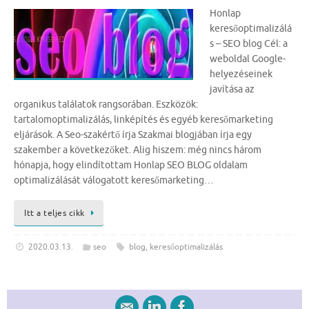
Honlap
keresőoptimalizálá
s – SEO blog Cél: a
weboldal Google-
helyezéseinek
javítása az
organikus találatok rangsorában. Eszközök:
tartalomoptimalizálás, linképítés és egyéb keresőmarketing
eljárások. A Seo-szakértő írja Szakmai blogjában írja egy
szakember a következőket. Alig hiszem: még nincs három
hónapja, hogy elindítottam Honlap SEO BLOG oldalam
optimalizálását válogatott keresőmarketing…
Itt a teljes cikk
2020.03.13.
seo
blog
,
keresőoptimalizálás