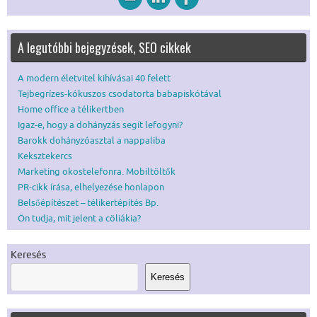
A legutóbbi bejegyzések, SEO cikkek
A modern életvitel kihívásai 40 felett
Tejbegrízes-kókuszos csodatorta babapiskótával
Home office a télikertben
Igaz-e, hogy a dohányzás segít lefogyni?
Barokk dohányzóasztal a nappaliba
Keksztekercs
Marketing okostelefonra. Mobiltöltők
PR-cikk írása, elhelyezése honlapon
Belsőépítészet – télikertépítés Bp.
Ön tudja, mit jelent a cöliákia?
Keresés
Keresés