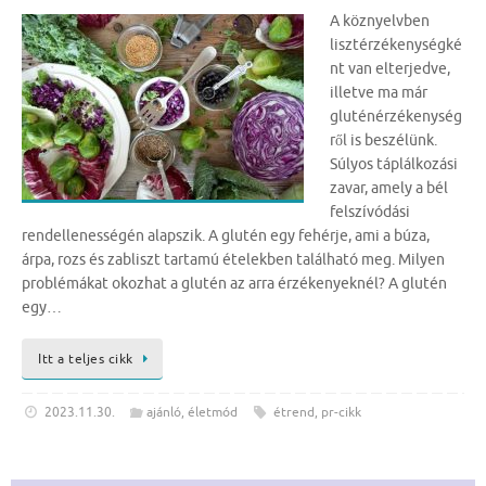
A köznyelvben
lisztérzékenységké
nt van elterjedve,
illetve ma már
gluténérzékenység
ről is beszélünk.
Súlyos táplálkozási
zavar, amely a bél
felszívódási
rendellenességén alapszik. A glutén egy fehérje, ami a búza,
árpa, rozs és zabliszt tartamú ételekben található meg. Milyen
problémákat okozhat a glutén az arra érzékenyeknél? A glutén
egy…
Itt a teljes cikk
2023.11.30.
ajánló
,
életmód
étrend
,
pr-cikk