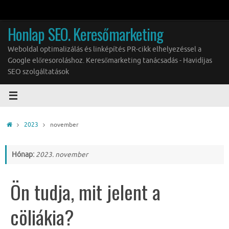
Tovább
a
Honlap SEO. Keresőmarketing
tartalomra
Weboldal optimalizálás és linképítés PR-cikk elhelyezéssel a
Google előresoroláshoz. Keresőmarketing tanácsadás - Havidíjas
SEO szolgáltatások
Home
2023
november
Hónap:
2023. november
Ön tudja, mit jelent a
cöliákia?