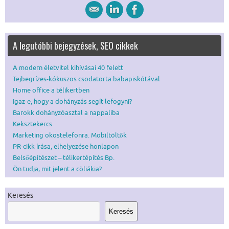
A legutóbbi bejegyzések, SEO cikkek
A modern életvitel kihívásai 40 felett
Tejbegrízes-kókuszos csodatorta babapiskótával
Home office a télikertben
Igaz-e, hogy a dohányzás segít lefogyni?
Barokk dohányzóasztal a nappaliba
Keksztekercs
Marketing okostelefonra. Mobiltöltők
PR-cikk írása, elhelyezése honlapon
Belsőépítészet – télikertépítés Bp.
Ön tudja, mit jelent a cöliákia?
Keresés
Keresés