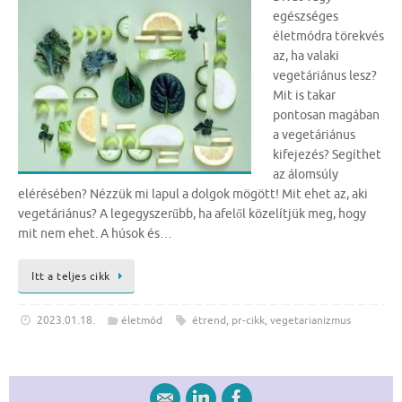
egészséges
életmódra törekvés
az, ha valaki
vegetáriánus lesz?
Mit is takar
pontosan magában
a vegetáriánus
kifejezés? Segíthet
az álomsúly
elérésében? Nézzük mi lapul a dolgok mögött! Mit ehet az, aki
vegetáriánus? A legegyszerűbb, ha afelől közelítjük meg, hogy
mit nem ehet. A húsok és…
Itt a teljes cikk
2023.01.18.
életmód
étrend
,
pr-cikk
,
vegetarianizmus