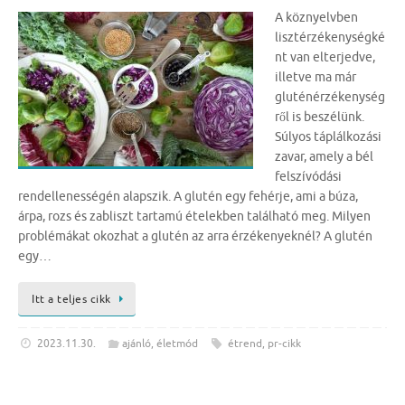
A köznyelvben
lisztérzékenységké
nt van elterjedve,
illetve ma már
gluténérzékenység
ről is beszélünk.
Súlyos táplálkozási
zavar, amely a bél
felszívódási
rendellenességén alapszik. A glutén egy fehérje, ami a búza,
árpa, rozs és zabliszt tartamú ételekben található meg. Milyen
problémákat okozhat a glutén az arra érzékenyeknél? A glutén
egy…
Itt a teljes cikk
2023.11.30.
ajánló
,
életmód
étrend
,
pr-cikk