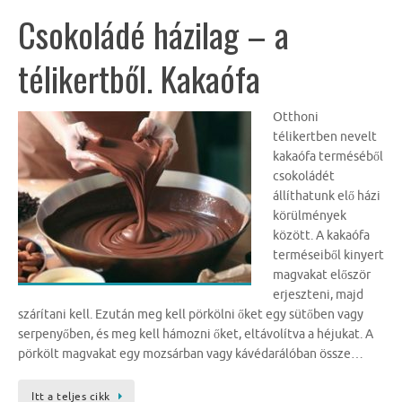
Csokoládé házilag – a
télikertből. Kakaófa
Otthoni
télikertben nevelt
kakaófa terméséből
csokoládét
állíthatunk elő házi
körülmények
között. A kakaófa
terméseiből kinyert
magvakat először
erjeszteni, majd
szárítani kell. Ezután meg kell pörkölni őket egy sütőben vagy
serpenyőben, és meg kell hámozni őket, eltávolítva a héjukat. A
pörkölt magvakat egy mozsárban vagy kávédarálóban össze…
Itt a teljes cikk