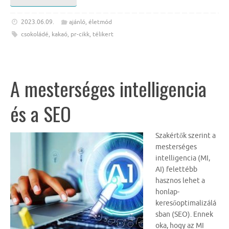
2023.06.09.
ajánló
,
életmód
csokoládé
,
kakaó
,
pr-cikk
,
télikert
A mesterséges intelligencia
és a SEO
Szakértők szerint a
mesterséges
intelligencia (MI,
AI) felettébb
hasznos lehet a
honlap-
keresőoptimalizálá
sban (SEO). Ennek
oka, hogy az MI