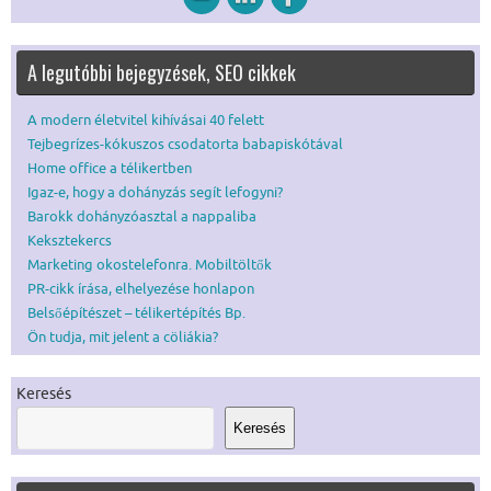
A legutóbbi bejegyzések, SEO cikkek
A modern életvitel kihívásai 40 felett
Tejbegrízes-kókuszos csodatorta babapiskótával
Home office a télikertben
Igaz-e, hogy a dohányzás segít lefogyni?
Barokk dohányzóasztal a nappaliba
Keksztekercs
Marketing okostelefonra. Mobiltöltők
PR-cikk írása, elhelyezése honlapon
Belsőépítészet – télikertépítés Bp.
Ön tudja, mit jelent a cöliákia?
Keresés
Keresés