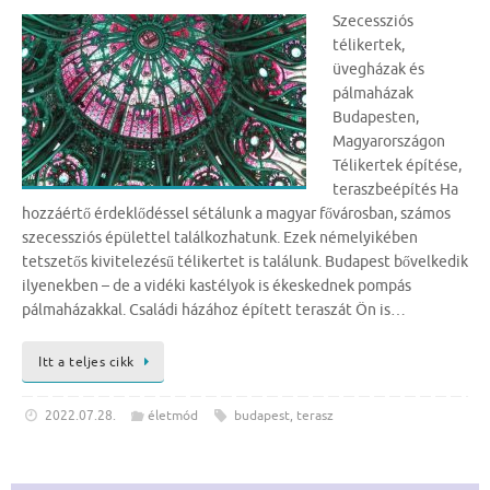
Szecessziós
télikertek,
üvegházak és
pálmaházak
Budapesten,
Magyarországon
Télikertek építése,
teraszbeépítés Ha
hozzáértő érdeklődéssel sétálunk a magyar fővárosban, számos
szecessziós épülettel találkozhatunk. Ezek némelyikében
tetszetős kivitelezésű télikertet is találunk. Budapest bővelkedik
ilyenekben – de a vidéki kastélyok is ékeskednek pompás
pálmaházakkal. Családi házához épített teraszát Ön is…
Itt a teljes cikk
2022.07.28.
életmód
budapest
,
terasz