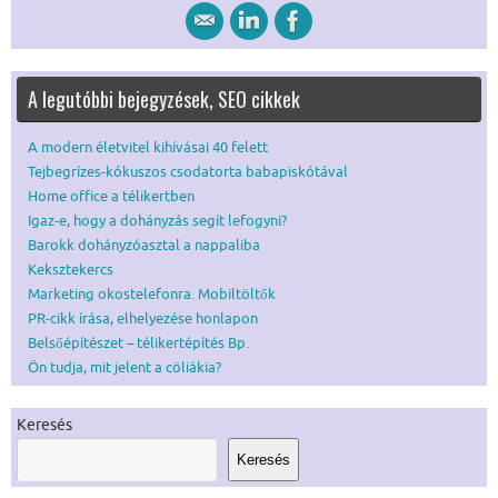
A legutóbbi bejegyzések, SEO cikkek
A modern életvitel kihívásai 40 felett
Tejbegrízes-kókuszos csodatorta babapiskótával
Home office a télikertben
Igaz-e, hogy a dohányzás segít lefogyni?
Barokk dohányzóasztal a nappaliba
Keksztekercs
Marketing okostelefonra. Mobiltöltők
PR-cikk írása, elhelyezése honlapon
Belsőépítészet – télikertépítés Bp.
Ön tudja, mit jelent a cöliákia?
Keresés
Keresés